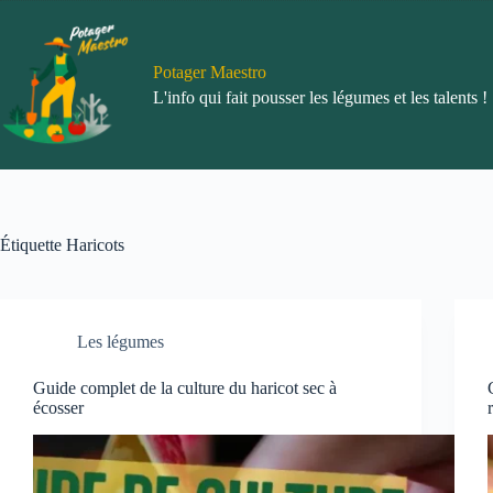
Passer
au
contenu
Potager Maestro
L'info qui fait pousser les légumes et les talents !
Étiquette
Haricots
Les légumes
Guide complet de la culture du haricot sec à
écosser