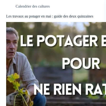
tomates
jaunissent
Calendrier des cultures
:
comprendre
Les travaux au potager en mai : guide des deux quinzaines
et
agir.