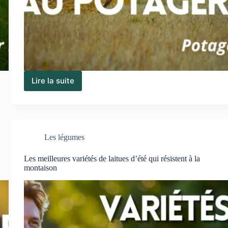
Lire la suite
Épaisseur
du
paillis
au
potager
:
Les légumes
combien
de
Les meilleures variétés de laitues d’été qui résistent à la
cm
montaison
selon
le
matériau
?