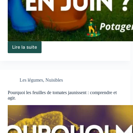
Lire la suite
Que
faire
au
potager
en
juin
Les légumes
,
Nuisibles
:
le
Pourquoi les feuilles de tomates jaunissent : comprendre et
guide
agir.
complet
des
travaux
du
mois