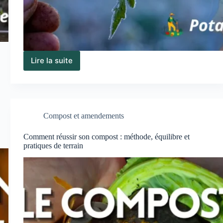
Lire la suite
Saints
de
glace
au
potager
:
Compost et amendements
mythe
ou
Comment réussir son compost : méthode, équilibre et
réalité
pratiques de terrain
face
au
dérèglement
climatique
?