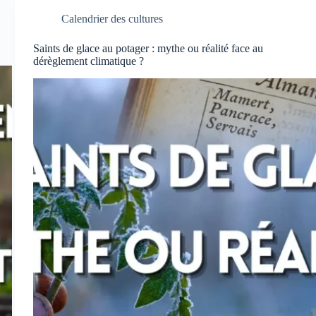
laitues
d’été
Calendrier des cultures
qui
résistent
Saints de glace au potager : mythe ou réalité face au
à
dérèglement climatique ?
la
montaison