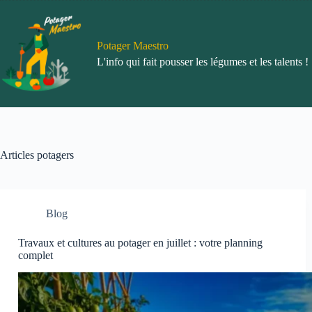
Passer
au
contenu
Potager Maestro
L'info qui fait pousser les légumes et les talents !
Articles potagers
Blog
Travaux et cultures au potager en juillet : votre planning
complet