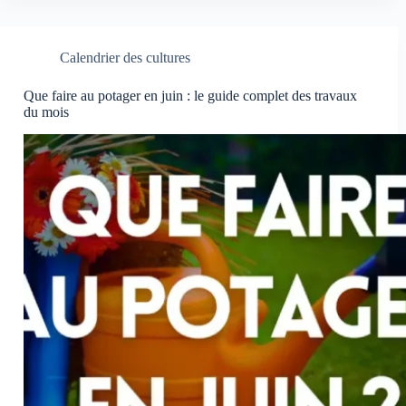
au
potager
en
Calendrier des cultures
juillet
:
Que faire au potager en juin : le guide complet des travaux
votre
du mois
planning
complet