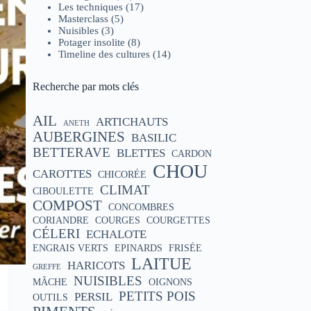
Les techniques
(17)
Masterclass
(5)
Nuisibles
(3)
Potager insolite
(8)
Timeline des cultures
(14)
Recherche par mots clés
AIL
ARTICHAUTS
ANETH
AUBERGINES
BASILIC
BETTERAVE
BLETTES
CARDON
CHOU
CAROTTES
CHICORÉE
CLIMAT
CIBOULETTE
COMPOST
CONCOMBRES
CORIANDRE
COURGES
COURGETTES
CÉLERI
ECHALOTE
ENGRAIS VERTS
EPINARDS
FRISÉE
LAITUE
HARICOTS
GREFFE
NUISIBLES
MÂCHE
OIGNONS
PETITS POIS
PERSIL
OUTILS