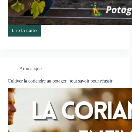
Lire la suite
Les
travaux
au
potager
en
mai
:
Aromatiques
guide
des
Cultiver la coriandre au potager : tout savoir pour réussir
deux
quinzaines