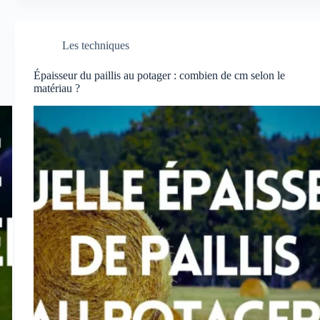
détrempé
:
6
Les techniques
étapes
pour
Épaisseur du paillis au potager : combien de cm selon le
relancer
matériau ?
vos
cultures