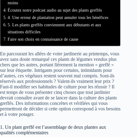
moins
Écoutez notre podcast audio au sujet des plants greffés
4. Une erreur de plantation peut annuler tous les bénéfices
5. Les plants greffés conviennent aux débutants et aux
situations difficiles
Faire son choix en connaissance de cause
En parcourant les allées de votre jardinerie au printemps, vous
avez sans doute remarqué ces plants de légumes vendus plus
chers que les autres, portant fièrement la mention « greffé »
sur leur étiquette. Intrigants pour certains, intimidants pour
d’autres, ces végétaux restent souvent mal compris. Sont-ils
réservés aux professionnels ? Valent-ils vraiment leur prix ?
Faut-il modifier ses habitudes de culture pour les réussir ? Il
est temps de vous présenter cinq choses que tout jardinier
devrait connaître avant de se lancer dans la culture des plants
greffés. Des informations concrètes et vérifiées qui vous
permettront de décider si cette option correspond à vos besoins
et à votre potager.
1. Un plant greffé est l’assemblage de deux plantes aux
qualités complémentaires