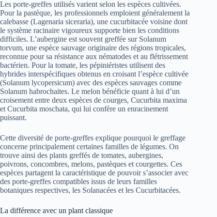
Les porte-greffes utilisés varient selon les espèces cultivées.
Pour la pastèque, les professionnels emploient généralement la
calebasse (Lagenaria siceraria), une cucurbitacée voisine dont
le système racinaire vigoureux supporte bien les conditions
difficiles. L’aubergine est souvent greffée sur Solanum
torvum, une espèce sauvage originaire des régions tropicales,
reconnue pour sa résistance aux nématodes et au flétrissement
bactérien. Pour la tomate, les pépiniéristes utilisent des
hybrides interspécifiques obtenus en croisant l’espèce cultivée
(Solanum lycopersicum) avec des espèces sauvages comme
Solanum habrochaites. Le melon bénéficie quant à lui d’un
croisement entre deux espèces de courges, Cucurbita maxima
et Cucurbita moschata, qui lui confère un enracinement
puissant.
Cette diversité de porte-greffes explique pourquoi le greffage
concerne principalement certaines familles de légumes. On
trouve ainsi des plants greffés de tomates, aubergines,
poivrons, concombres, melons, pastèques et courgettes. Ces
espèces partagent la caractéristique de pouvoir s’associer avec
des porte-greffes compatibles issus de leurs familles
botaniques respectives, les Solanacées et les Cucurbitacées.
La différence avec un plant classique