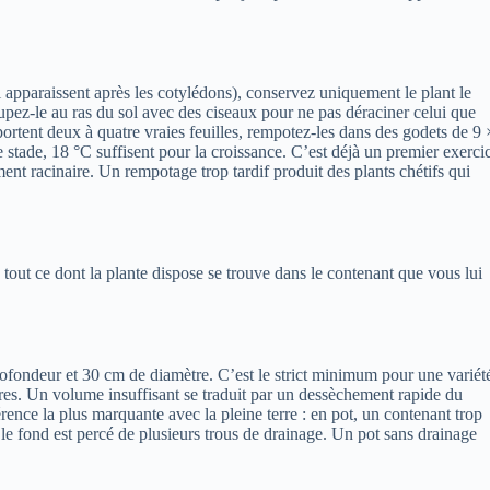
ui apparaissent après les cotylédons), conservez uniquement le plant le
upez-le au ras du sol avec des ciseaux pour ne pas déraciner celui que
ortent deux à quatre vraies feuilles, rempotez-les dans des godets de 9 
 stade, 18 °C suffisent pour la croissance. C’est déjà un premier exerci
nt racinaire. Un rempotage trop tardif produit des plants chétifs qui
, tout ce dont la plante dispose se trouve dans le contenant que vous lui
ofondeur et 30 cm de diamètre. C’est le strict minimum pour une variét
tres. Un volume insuffisant se traduit par un dessèchement rapide du
érence la plus marquante avec la pleine terre : en pot, un contenant trop
ue le fond est percé de plusieurs trous de drainage. Un pot sans drainage