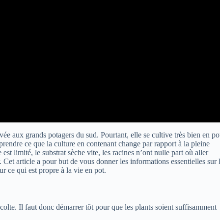
vée aux grands potagers du sud. Pourtant, elle se cultive très bien en po
prendre ce que la culture en contenant change par rapport à la pleine
est limité, le substrat sèche vite, les racines n’ont nulle part où aller
. Cet article a pour but de vous donner les informations essentielles sur 
ur ce qui est propre à la vie en pot.
colte. Il faut donc démarrer tôt pour que les plants soient suffisamment