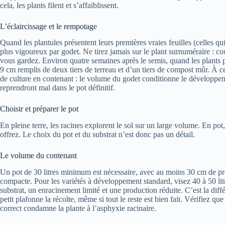
cela, les plants filent et s’affaiblissent.
L’éclaircissage et le rempotage
Quand les plantules présentent leurs premières vraies feuilles (celles q
plus vigoureux par godet. Ne tirez jamais sur le plant surnuméraire : co
vous gardez. Environ quatre semaines après le semis, quand les plants p
9 cm remplis de deux tiers de terreau et d’un tiers de compost mûr. À ce
de culture en contenant : le volume du godet conditionne le développeme
reprendront mal dans le pot définitif.
Choisir et préparer le pot
En pleine terre, les racines explorent le sol sur un large volume. En pot
offrez. Le choix du pot et du substrat n’est donc pas un détail.
Le volume du contenant
Un pot de 30 litres minimum est nécessaire, avec au moins 30 cm de pr
compacte. Pour les variétés à développement standard, visez 40 à 50 li
substrat, un enracinement limité et une production réduite. C’est la diff
petit plafonne la récolte, même si tout le reste est bien fait. Vérifiez q
correct condamne la plante à l’asphyxie racinaire.