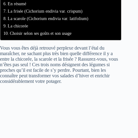
En résumé
La frisée (Cichorium endivia var. crispum)
La scarole (Cichorium endivia var. latifolium)
La chicorée
Choisir selon ses goûts et son usage
Vous vous êtes déjà retrouvé perplexe devant l’étal du
maraîcher, ne sachant plus très bien quelle différence il y a
entre la chicorée, la scarole et la frisée ? Rassurez-vous, vous
n’êtes pas seul ! Ces trois noms désignent des légumes si
proches qu’il est facile de s’y perdre. Pourtant, bien les
connaître peut transformer vos salades d’hiver et enrichir
considérablement votre potager.