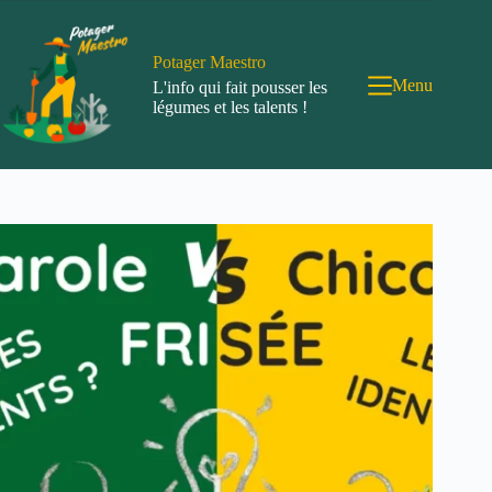
Passer
au
contenu
Potager Maestro
Menu
L'info qui fait pousser les
légumes et les talents !