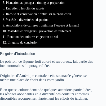
Plantation au potager : timing et préparation
Entretien : les clés du succès
Récolte et conservation : optimiser la production
Variétés : diversité et adaptation
Associations de cultures : optimiser l’espace et la santé
Maladies et ravageurs : prévention et traitement
Rotation des cultures et gestion du sol
En guise de conclusion
En guise d’introduction
Le poivron, ce légume-fruit coloré et savoureux, fait partie des
incontournables du potager d’été.
Originaire d’Amérique centrale, cette solanacée généreuse
mérite une place de choix dans votre jardin.
Bien que sa culture demande quelques attentions particulières,
les récoltes abondantes et la diversité des couleurs et formes
disponibles récompensent largement les efforts du jardinier.