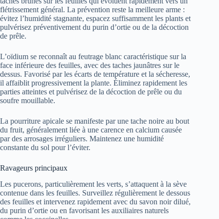
taches brunes sur les feuilles qui évoluent rapidement vers un
flétrissement général. La prévention reste la meilleure arme :
évitez l’humidité stagnante, espacez suffisamment les plants et
pulvérisez préventivement du purin d’ortie ou de la décoction
de prêle.
L’oïdium se reconnaît au feutrage blanc caractéristique sur la
face inférieure des feuilles, avec des taches jaunâtres sur le
dessus. Favorisé par les écarts de température et la sécheresse,
il affaiblit progressivement la plante. Éliminez rapidement les
parties atteintes et pulvérisez de la décoction de prêle ou du
soufre mouillable.
La pourriture apicale se manifeste par une tache noire au bout
du fruit, généralement liée à une carence en calcium causée
par des arrosages irréguliers. Maintenez une humidité
constante du sol pour l’éviter.
Ravageurs principaux
Les pucerons, particulièrement les verts, s’attaquent à la sève
contenue dans les feuilles. Surveillez régulièrement le dessous
des feuilles et intervenez rapidement avec du savon noir dilué,
du purin d’ortie ou en favorisant les auxiliaires naturels