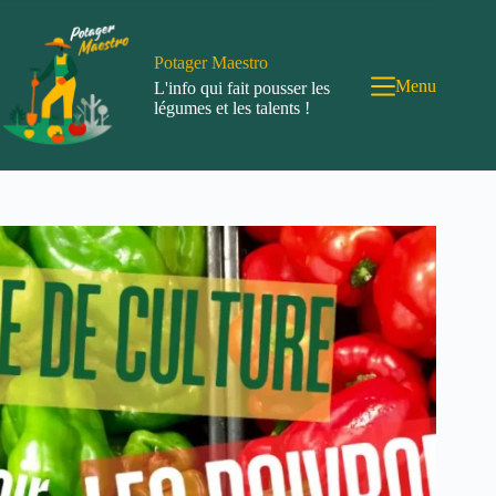
Passer
au
contenu
Potager Maestro
Menu
L'info qui fait pousser les
légumes et les talents !