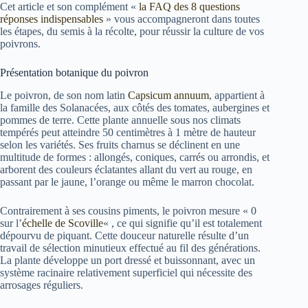
Cet article et son complément «
la FAQ des 8 questions
réponses indispensables
» vous accompagneront dans toutes
les étapes, du semis à la récolte, pour réussir la culture de vos
poivrons.
Présentation botanique du poivron
Le poivron, de son nom latin
Capsicum annuum
, appartient à
la famille des Solanacées, aux côtés des tomates, aubergines et
pommes de terre. Cette plante annuelle sous nos climats
tempérés peut atteindre 50 centimètres à 1 mètre de hauteur
selon les variétés. Ses fruits charnus se déclinent en une
multitude de formes : allongés, coniques, carrés ou arrondis, et
arborent des couleurs éclatantes allant du vert au rouge, en
passant par le jaune, l’orange ou même le marron chocolat.
Contrairement à ses cousins piments, le poivron mesure « 0
sur l’
échelle de Scoville
« , ce qui signifie qu’il est totalement
dépourvu de piquant. Cette douceur naturelle résulte d’un
travail de sélection minutieux effectué au fil des générations.
La plante développe un port dressé et buissonnant, avec un
système racinaire relativement superficiel qui nécessite des
arrosages réguliers.