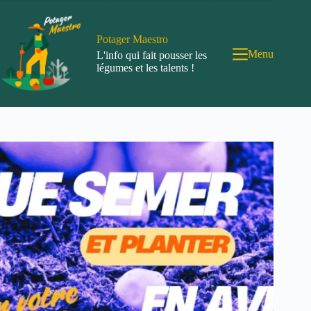
Passer
au
contenu
Potager Maestro
Menu
L'info qui fait pousser les
légumes et les talents !