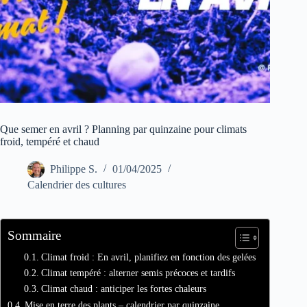
Que semer en avril ? Planning par quinzaine pour climats
froid, tempéré et chaud
Philippe S.
01/04/2025
Calendrier des cultures
Sommaire
Climat froid : En avril, planifiez en fonction des gelées
Climat tempéré : alterner semis précoces et tardifs
Climat chaud : anticiper les fortes chaleurs
Mise en terre des plants – calendrier par quinzaine