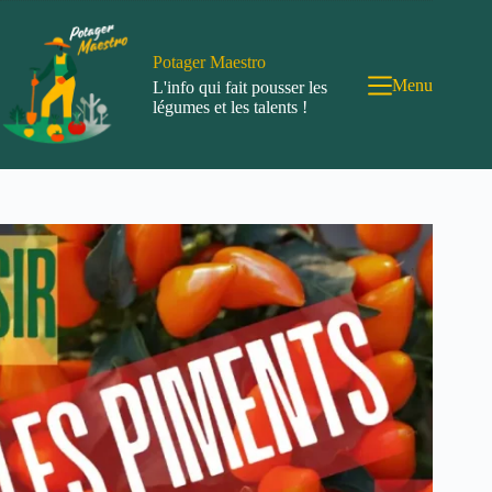
Passer
au
contenu
Potager Maestro
Menu
L'info qui fait pousser les
légumes et les talents !