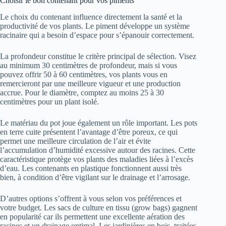
Choisir le bon contenant pour vos piments
Le choix du contenant influence directement la santé et la
productivité de vos plants. Le piment développe un système
racinaire qui a besoin d’espace pour s’épanouir correctement.
La profondeur constitue le critère principal de sélection. Visez
au minimum 30 centimètres de profondeur, mais si vous
pouvez offrir 50 à 60 centimètres, vos plants vous en
remercieront par une meilleure vigueur et une production
accrue. Pour le diamètre, comptez au moins 25 à 30
centimètres pour un plant isolé.
Le matériau du pot joue également un rôle important. Les pots
en terre cuite présentent l’avantage d’être poreux, ce qui
permet une meilleure circulation de l’air et évite
l’accumulation d’humidité excessive autour des racines. Cette
caractéristique protège vos plants des maladies liées à l’excès
d’eau. Les contenants en plastique fonctionnent aussi très
bien, à condition d’être vigilant sur le drainage et l’arrosage.
D’autres options s’offrent à vous selon vos préférences et
votre budget. Les sacs de culture en tissu (grow bags) gagnent
en popularité car ils permettent une excellente aération des
racines et un drainage optimal. Les jardinières en bois, traitées